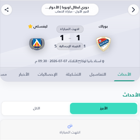
دوري أبطال أوروبا | الأدوار الإقصائية
الدور الأول - مباراة الذهاب
بوراك
ليفسكي
انتهت المباراة
1
1
5
1
النتيجة الإجمالية
استاد بانيا لوكا
الثلاثاء 07-07-2026 · 09:30 م
الأحداث
التفاصيل
التشكيلة
الإحصائيات
الأخبار
مساح
الأحداث
الأبرز
الكل
انتهت المباراة