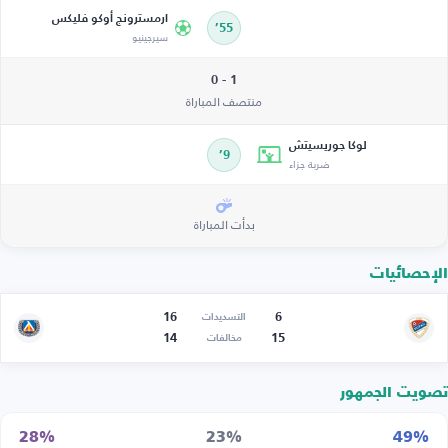
ارمسترونج أوكو فليكس
55’
سيرجينيو
1 - 0
منتصف المباراة
لوكا جوريسيتش
9’
ضربة جزاء
بدأت المباراة
الإحصائيات
16
6
التسديدات
14
15
مخالفات
تصويت الجمهور
28%
23%
49%