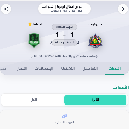
دوري أبطال أوروبا | الأدوار الإقصائية
الدور الأول - مباراة الذهاب
بيتروكوب
إيجناتيا
انتهت المباراة
1
1
7
2
النتيجة الإجمالية
ملعب هنسيتي
الأربعاء 08-07-2026 · 08:00 م
الأحداث
التفاصيل
التشكيلة
الإحصائيات
الأخبار
مساح
الأحداث
الأبرز
الكل
انتهت المباراة