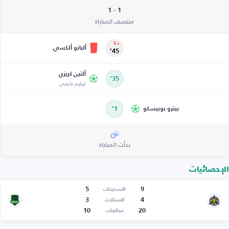
1 - 1
منتصف المباراة
+5
ألبانو ألكسي
45’
ألتين كريزي
35’
غيليم خايمي
بيترو بوبيسكو
1’
بدأت المباراة
الإحصائيات
5
9
التسديدات
3
4
التسللات
10
20
مخالفات