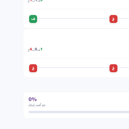
ف
ت
خ
1
1
3
خ
ف
ف
ت
خ
4
0
1
خ
خ
0%
جو أهيد إيجلز