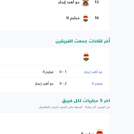
13
جو أهيد إيجلز
16
فيليم II
أخر لقاءات جمعت الفريقين
جو أهيد إيجلز
1 - 0
فيليم II
فيليم II
2 - 0
جو أهيد إيجلز
اخر 5 مباريات لكل فريق
من اليمين: آخر مباراة · اضغط على الحرف لعرض التفاصيل