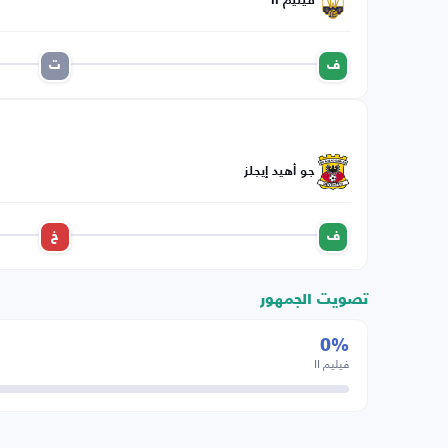
فيليم II
ف
ت
جو أهيد إيجلز
ف
خ
تصويت الجمهور
0%
فيليم II