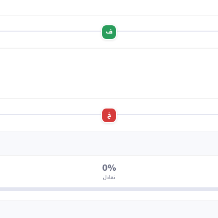
ف
خ
0%
تعادل