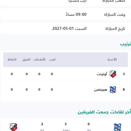
ملعب المباراة
ايب لنسترا
وقت المباراة
09:00 مساءً
تاريخ المباراة
السبت 01-05-2027
ترتيب
الأندية
لعب
الأهداف
الفرق
النقاط
3
أوترخت
0
0
0
0
8
هيرينفين
0
0
0
0
أخر لقاءات جمعت الفريقين
2
3
0
فاز
تعادل
فاز