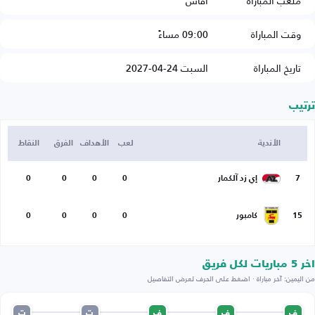
ملعب المباراة
آفاس
وقت المباراة
09:00 مساءً
تاريخ المباراة
السبت 24-04-2027
ترتيب
الأندية
لعب
الأهداف
الفرق
النقاط
7
إي زد آلكمار
0
0
0
0
15
كامبور
0
0
0
0
اخر 5 مباريات لكل فريق
من اليمين: آخر مباراة · اضغط على الحرف لعرض التفاصيل
ف
ف
ف
ت
ت