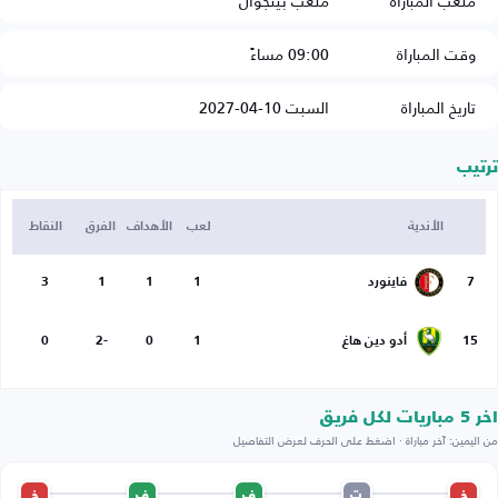
ملعب المباراة
ملعب بينجوال
وقت المباراة
09:00 مساءً
تاريخ المباراة
السبت 10-04-2027
ترتيب
الأندية
لعب
الأهداف
الفرق
النقاط
7
فاينورد
1
1
1
3
15
أدو دين هاغ
1
0
-2
0
اخر 5 مباريات لكل فريق
من اليمين: آخر مباراة · اضغط على الحرف لعرض التفاصيل
خ
ت
ف
ف
خ