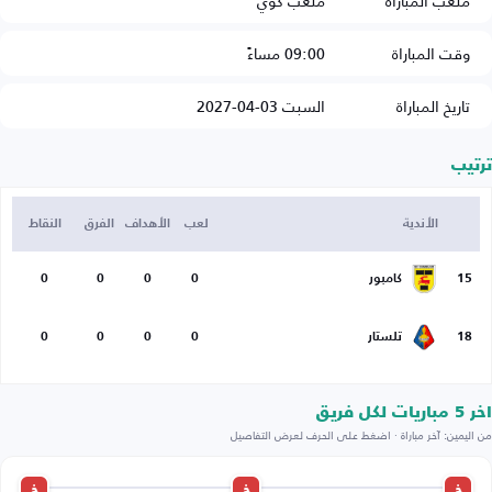
ملعب المباراة
ملعب كوي
وقت المباراة
09:00 مساءً
تاريخ المباراة
السبت 03-04-2027
ترتيب
الأندية
لعب
الأهداف
الفرق
النقاط
15
كامبور
0
0
0
0
18
تلستار
0
0
0
0
اخر 5 مباريات لكل فريق
من اليمين: آخر مباراة · اضغط على الحرف لعرض التفاصيل
خ
خ
خ