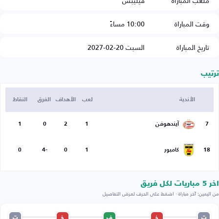
ملعب المباراة
فيليبس
وقت المباراة
10:00 مساءً
تاريخ المباراة
السبت 20-02-2027
ترتيب
الأندية
لعب
الأهداف
الفرق
النقاط
7
آيندهوفن
1
2
0
1
18
كامبور
1
0
-4
0
اخر 5 مباريات لكل فريق
من اليمين: آخر مباراة · اضغط على الحرف لعرض التفاصيل
ت
خ
ف
خ
ت