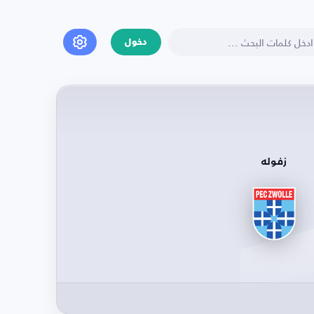
دخول
زفوله