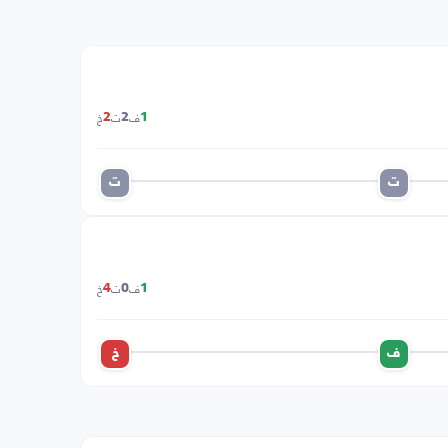
ف
ت
خ
2
2
1
ت
ت
ف
ت
خ
4
0
1
ف
خ