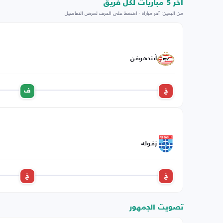
اخر 5 مباريات لكل فريق
من اليمين: آخر مباراة · اضغط على الحرف لعرض التفاصيل
آيندهوفن
خ
ف
زفوله
خ
خ
تصويت الجمهور