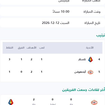
ملعب المباراة
فيليبس
وقت المباراة
10:00 مساءً
تاريخ المباراة
السبت 12-12-2026
ترتيب
الأندية
لعب
الأهداف
الفرق
النقاط
4
تلستار
1
2
1
3
5
آيندهوفن
1
2
0
1
أخر لقاءات جمعت الفريقين
2
0
0
فاز
تعادل
فاز