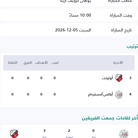
ملعب المباراة
يوهان كرويف أرينا
وقت المباراة
10:00 مساءً
تاريخ المباراة
السبت 05-12-2026
ترتيب
الأندية
لعب
الأهداف
الفرق
النقاط
3
أوترخت
0
0
0
0
4
أياكس أمستردام
0
0
0
0
أخر لقاءات جمعت الفريقين
3
2
0
فاز
تعادل
فاز