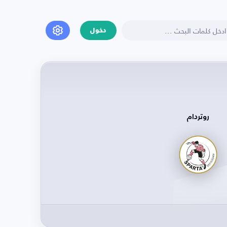
دخول
روتردام