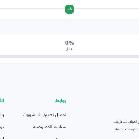
ف
0%
تعادل
روابط
الأ
تحميل تطبيق يلا شووت
ريا
لمباريات، ترتيب
سياسة الخصوصية
بر
 ومعلومات دقيقة.
من نحن
ليف