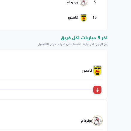
5
روتردام
15
كامبور
اخر 5 مباريات لكل فريق
من اليمين: آخر مباراة · اضغط على الحرف لعرض التفاصيل
كامبور
خ
روتردام