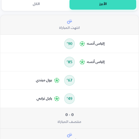
الأبرز
الكل
انتهت المباراة
إلياس أنسه
90’
إلياس أنسه
85’
67’
بول ميندي
49’
يايل ترابي
0 - 0
منتصف المباراة