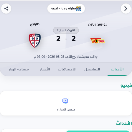
مباراة ودية - أندية
يونيون برلين
كالياري
انتهت المباراة
2
2
آلته فورشتراي
الأحد 02-08-2026 · 03:00 م
الأحداث
التفاصيل
الإحصائيات
الأخبار
مساحة الزوار
فيديو
ملخص المباراة
الأحداث