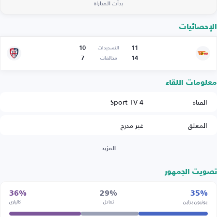
بدأت المباراة
الإحصائيات
10
11
التسديدات
7
14
مخالفات
معلومات اللقاء
القناة
Sport TV 4
المعلق
غير مدرج
المزيد
تصويت الجمهور
36%
29%
35%
يونيون برلين
تعادل
كالياري