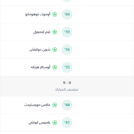
60’
أوموت توهومكو
59’
تيم ليمبيرل
56’
شون دوليتش
55’
أوسكار هينكه
0 - 9
منتصف المباراة
44’
ماكس مورستيدت
41’
بامبيس كونتي