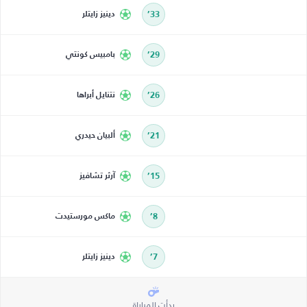
33’
دينيز زايتلر
29’
بامبيس كونتي
26’
نتنايل أبراها
21’
ألبيان حيدري
15’
آرثر تشافيز
8’
ماكس مورستيدت
7’
دينيز زايتلر
بدأت المباراة