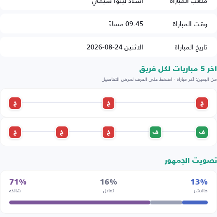
ملعب المباراة
استاد لينوا شيمي
وقت المباراة
09:45 مساءً
تاريخ المباراة
الاثنين 24-08-2026
اخر 5 مباريات لكل فريق
من اليمين: آخر مباراة · اضغط على الحرف لعرض التفاصيل
خ
خ
خ
ف
ف
خ
خ
خ
تصويت الجمهور
71%
16%
13%
هاليشر
تعادل
شالكه