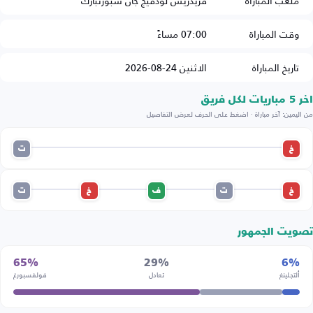
ملعب المباراة
فريدريش لودفيج جان سبورتبارك
وقت المباراة
07:00 مساءً
تاريخ المباراة
الاثنين 24-08-2026
اخر 5 مباريات لكل فريق
من اليمين: آخر مباراة · اضغط على الحرف لعرض التفاصيل
خ
ت
خ
ت
ف
خ
ت
تصويت الجمهور
65%
29%
6%
ألتجلينغ
تعادل
فولفسبورغ