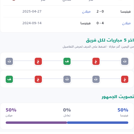
فينيسا
0 - 2
ميلان
2025-04-27
ميلان
4 - 0
فينيسا
2024-09-14
اخر 5 مباريات لكل فريق
من اليمين: آخر مباراة · اضغط على الحرف لعرض التفاصيل
ت
خ
ف
خ
ت
خ
ت
ت
خ
ف
تصويت الجمهور
50%
0%
50%
فينيسا
تعادل
ميلان