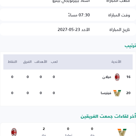
ملعب المباراة
استاد بييرلويجي بينزو
وقت المباراة
07:30 مساءً
تاريخ المباراة
الأحد 23-05-2027
ترتيب
الأندية
لعب
الأهداف
الفرق
النقاط
16
ميلان
0
0
0
0
20
فينيسا
0
0
0
0
أخر لقاءات جمعت الفريقين
2
0
0
فاز
تعادل
فاز