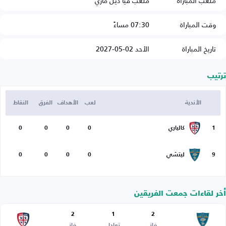
ملعب المباراة
ملعب فيا ديل ماري
وقت المباراة
07:30 مساءً
تاريخ المباراة
الأحد 02-05-2027
ترتيب
الأندية
لعب
الأهداف
الفرق
النقاط
1
كالياري
0
0
0
0
9
ليتشي
0
0
0
0
أخر لقاءات جمعت الفريقين
2
1
2
فاز
تعادل
فاز