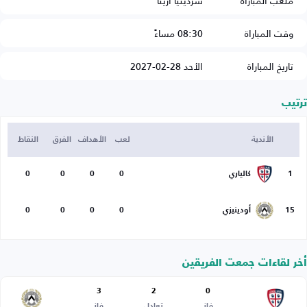
ملعب المباراة
سردينيا ارينا
وقت المباراة
08:30 مساءً
تاريخ المباراة
الأحد 28-02-2027
ترتيب
الأندية
لعب
الأهداف
الفرق
النقاط
1
كالياري
0
0
0
0
15
أودينيزي
0
0
0
0
أخر لقاءات جمعت الفريقين
3
2
0
فاز
تعادل
فاز