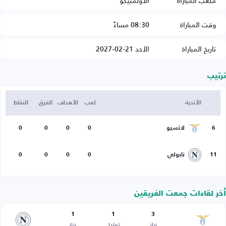
ملعب المباراة
الأولمبيكو
وقت المباراة
08:30 مساءً
تاريخ المباراة
الأحد 21-02-2027
ترتيب
الأندية
لعب
الأهداف
الفرق
النقاط
6
لاتسيو
0
0
0
0
11
نابولي
0
0
0
0
أخر لقاءات جمعت الفريقين
1
1
3
فاز
تعادل
فاز