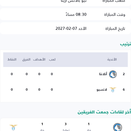
ملعب المباراة
نيو بالانس أرينا
وقت المباراة
08:30 مساءً
تاريخ المباراة
الأحد 07-02-2027
ترتيب
الأندية
لعب
الأهداف
الفرق
النقاط
2
أتلانتا
0
0
0
0
6
لاتسيو
0
0
0
0
أخر لقاءات جمعت الفريقين
1
3
1
فاز
تعادل
فاز