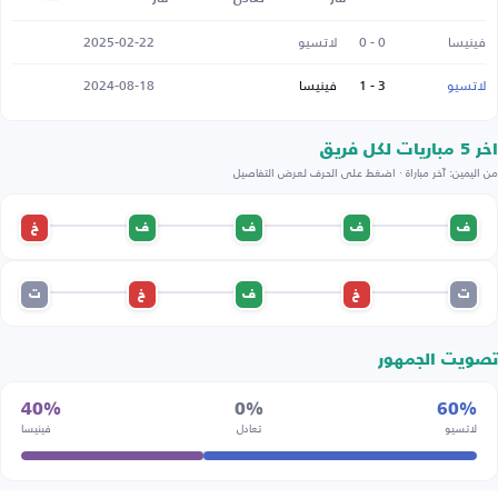
فينيسا
0 - 0
لاتسيو
2025-02-22
لاتسيو
3 - 1
فينيسا
2024-08-18
اخر 5 مباريات لكل فريق
من اليمين: آخر مباراة · اضغط على الحرف لعرض التفاصيل
ف
ف
ف
ف
خ
ت
خ
ف
خ
ت
تصويت الجمهور
40%
0%
60%
لاتسيو
تعادل
فينيسا