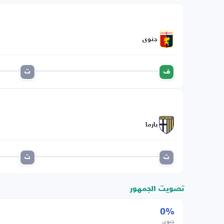
جنوى
ف
ت
بارما
ت
ت
تصويت الجمهور
0%
جنوى