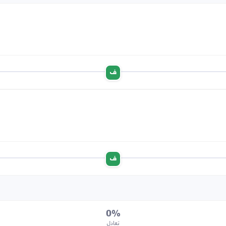
ف
ف
0%
تعادل