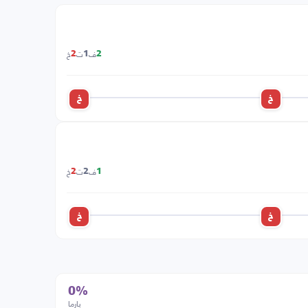
ف
ت
خ
2
1
2
خ
خ
ف
ت
خ
2
2
1
خ
خ
0%
بارما