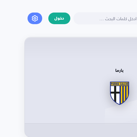
دخول
بارما