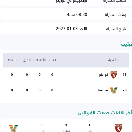
ملعب المباراة
أولمبيكو دي تورينو
وقت المباراة
08:30 مساءً
تاريخ المباراة
الأحد 03-01-2027
ترتيب
الأندية
لعب
الأهداف
الفرق
النقاط
13
تورينو
0
0
0
0
20
فينيسا
0
0
0
0
أخر لقاءات جمعت الفريقين
0
1
1
فاز
تعادل
فاز