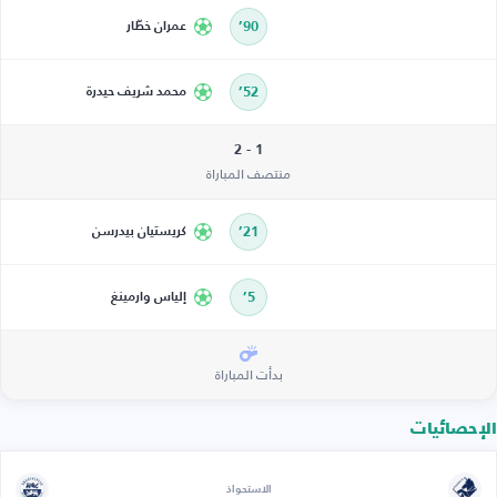
90’
عمران خطّار
52’
محمد شريف حيدرة
1 - 2
منتصف المباراة
21’
كريستيان بيدرسن
5’
إلياس وارمينغ
بدأت المباراة
الإحصائيات
الاستحواذ