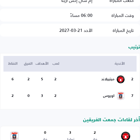
ملعب المباراة
إم سي إتش أرينا
وقت المباراة
06:00 مساءً
تاريخ المباراة
الأحد 21-03-2027
ترتيب
الأندية
لعب
الأهداف
الفرق
النقاط
2
ميتييلاند
2
5
2
6
7
اوروس
2
3
0
2
أخر لقاءات جمعت الفريقين
0
3
2
فاز
تعادل
فاز