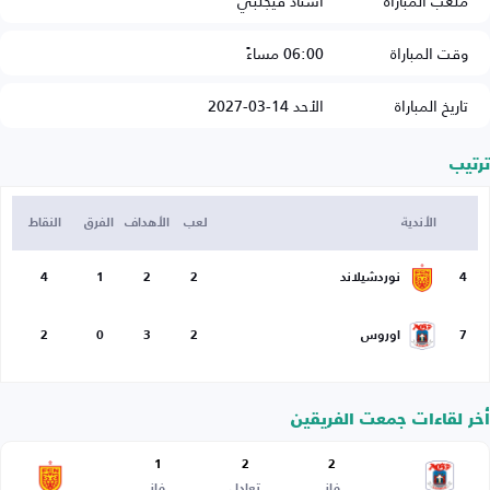
ملعب المباراة
استاد فيجلبي
وقت المباراة
06:00 مساءً
تاريخ المباراة
الأحد 14-03-2027
ترتيب
الأندية
لعب
الأهداف
الفرق
النقاط
4
نوردشيلاند
2
2
1
4
7
اوروس
2
3
0
2
أخر لقاءات جمعت الفريقين
1
2
2
فاز
تعادل
فاز