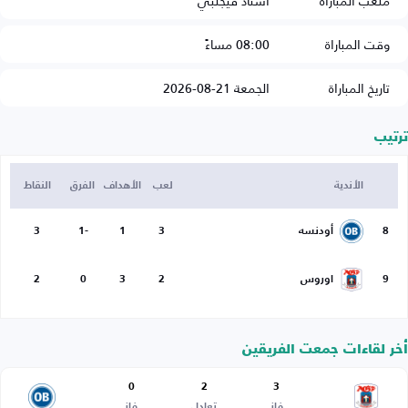
ملعب المباراة
استاد فيجلبي
وقت المباراة
08:00 مساءً
تاريخ المباراة
الجمعة 21-08-2026
ترتيب
الأندية
لعب
الأهداف
الفرق
النقاط
8
أودنسه
3
1
-1
3
9
اوروس
2
3
0
2
أخر لقاءات جمعت الفريقين
0
2
3
فاز
تعادل
فاز