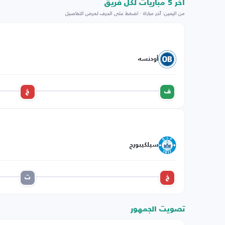
اخر 5 مباريات لكل فريق
من اليمين: آخر مباراة · اضغط على الحرف لعرض التفاصيل
أودنسه
ف
خ
سيلكيبورج
خ
ت
تصويت الجمهور