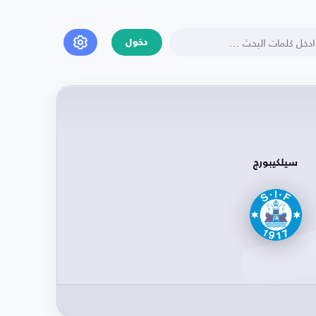
دخول
سيلكيبورج