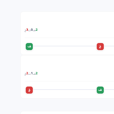
ف
ت
خ
3
0
2
خ
ف
ف
ت
خ
2
1
2
ف
خ