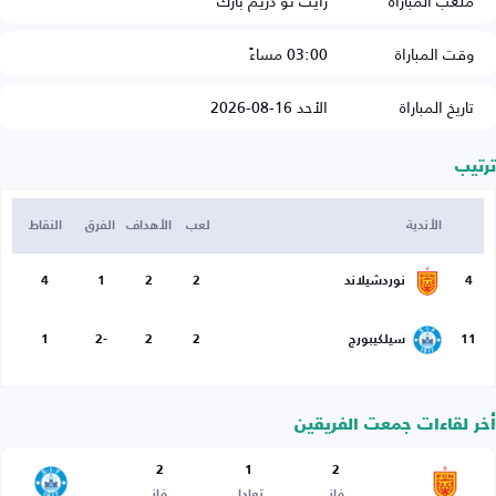
ملعب المباراة
رايت تو دريم بارك
وقت المباراة
03:00 مساءً
تاريخ المباراة
الأحد 16-08-2026
ترتيب
الأندية
لعب
الأهداف
الفرق
النقاط
4
نوردشيلاند
2
2
1
4
11
سيلكيبورج
2
2
-2
1
أخر لقاءات جمعت الفريقين
2
1
2
فاز
تعادل
فاز