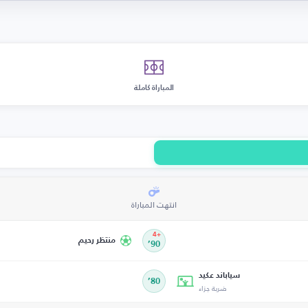
المباراة كاملة
انتهت المباراة
+4
منتظر رحيم
90’
سياباند عكيد
80’
ضربة جزاء