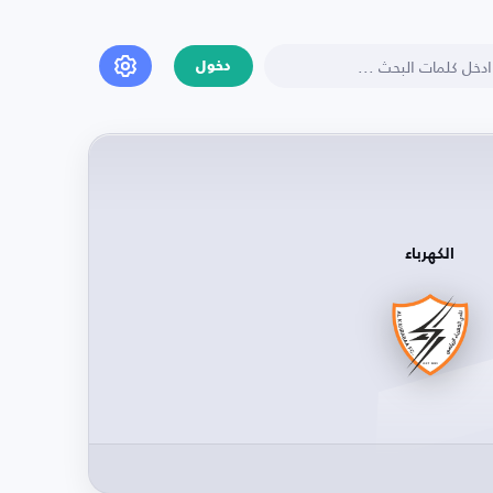
دخول
الكهرباء