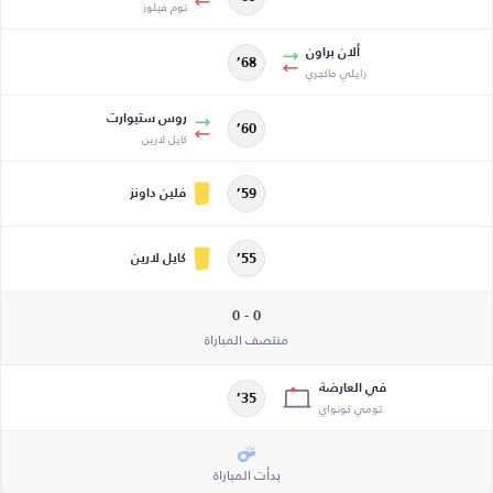
توم فيلوز
ألان براون
68’
رايلي ماكجري
روس ستيوارت
60’
كايل لارين
فلين داونز
59’
كايل لارين
55’
0 - 0
منتصف المباراة
في العارضة
35’
تومي كونواي
بدأت المباراة