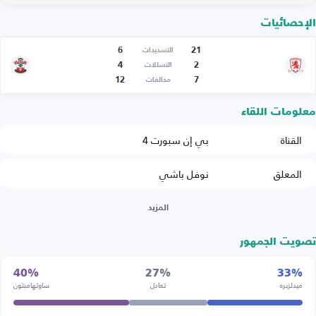
الإحصائيات
6
21
التسديدات
4
2
التسللات
12
7
مخالفات
معلومات اللقاء
القناة
بي إن سبورت 4
المعلق
نوفل باشي
المزيد
تصويت الجمهور
40%
27%
33%
ميدلزبره
تعادل
ساوثهامبتون