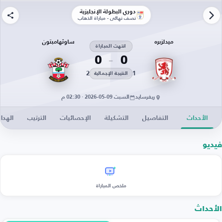
دوري البطولة الإنجليزية
نصف نهائي - مباراة الذهاب
ميدلزبره
ساوثهامبتون
انتهت المباراة
0
0
2
1
النتيجة الإجمالية
ريفرسايد
السبت 09-05-2026 · 02:30 م
الأحداث
التفاصيل
التشكيلة
الإحصائيات
الترتيب
الهدا
فيديو
ملخص المباراة
الأحداث