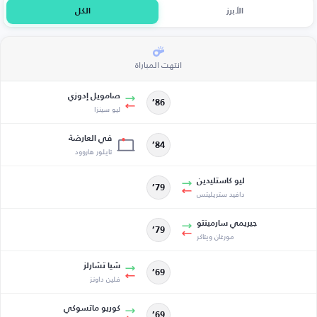
الأبرز
الكل
انتهت المباراة
صامويل إدوزي
86’
ليو سينزا
في العارضة
84’
تايلور هاروود
ليو كاستليدين
79’
دافيد ستريليتس
جيريمي سارمينتو
79’
مورغان ويتاكر
شيا تشارلز
69’
فلين داونز
كوريو ماتسوكي
69’