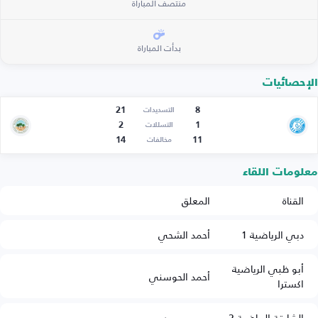
منتصف المباراة
بدأت المباراة
الإحصائيات
21
8
التسديدات
2
1
التسللات
14
11
مخالفات
معلومات اللقاء
القناة
المعلق
دبي الرياضية 1
أحمد الشحي
أبو ظبي الرياضية
أحمد الحوسني
اكسترا
الشارقة الرياضية 2
موسى عيد