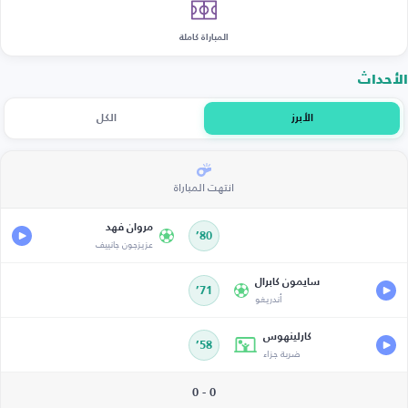
المباراة كاملة
الأحداث
الأبرز
الكل
انتهت المباراة
مروان فهد
80’
عزيزجون جانييف
سايمون كابرال
71’
أندريغو
كارلينهوس
58’
ضربة جزاء
0 - 0