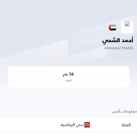
أحمد الشحي
Ahmed Al Shehhi
56
عام
العمر
معلومات أخرى
دبي الرياضية
القناة