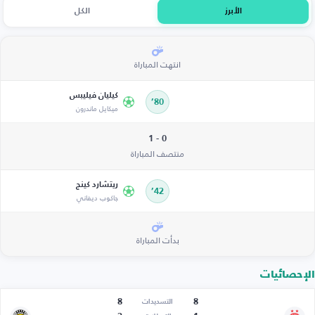
الأبرز
الكل
انتهت المباراة
كيليان فيليبس
80’
ميكايل ماندرون
0 - 1
منتصف المباراة
ريتشارد كينج
42’
جاكوب ديفاني
بدأت المباراة
الإحصائيات
8
8
التسديدات