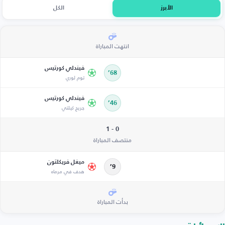
الأبرز
الكل
انتهت المباراة
فيندلي كورتيس
68’
توم لوري
فيندلي كورتيس
46’
جريج كيلتي
0 - 1
منتصف المباراة
ميغل فريكلتون
9’
هدف في مرماه
بدأت المباراة