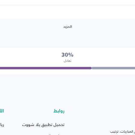
المزيد
30%
تعادل
روابط
الأ
تحميل تطبيق يلا شووت
ريا
لمباريات، ترتيب