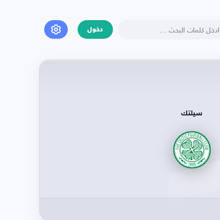
دخول
سيلتك