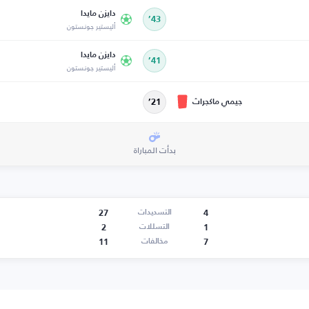
دايزن مايدا
43’
أليستير جونستون
دايزن مايدا
41’
أليستير جونستون
جيمي ماكجراث
21’
بدأت المباراة
27
4
التسديدات
2
1
التسللات
11
7
مخالفات