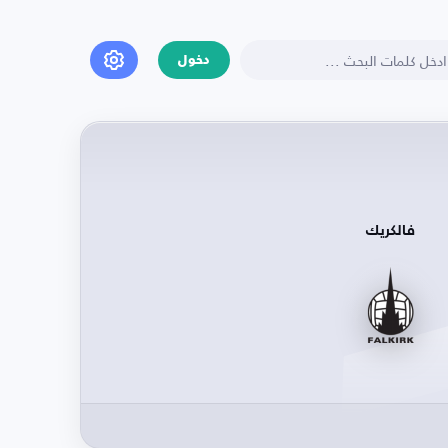
دخول
فالكريك