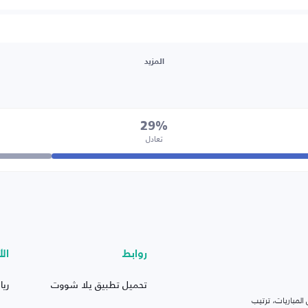
المزيد
29%
تعادل
روابط
الأ
تحميل تطبيق يلا شووت
ريا
لمباريات، ترتيب