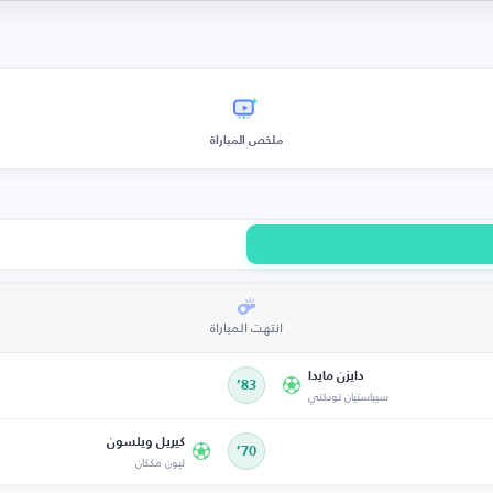
ملخص المباراة
انتهت المباراة
دايزن مايدا
83’
سيباستيان تونكتي
كيريل ويلسون
70’
ليون مككان