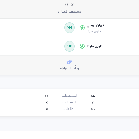
2 - 0
منتصف المباراة
كيران تيرني
44’
دايزن مايدا
دايزن مايدا
30’
بدأت المباراة
11
14
التسديدات
3
2
التسللات
9
16
مخالفات