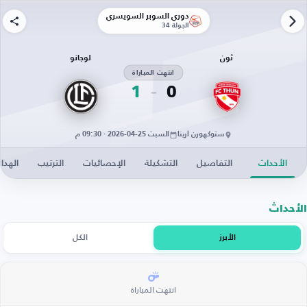
دوري السوبر السويسري
الجولة 34
ثون
لوجانو
انتهت المباراة
1
0
ستوكهورن أرينا
السبت 25-04-2026 · 09:30 م
الأحداث
التفاصيل
التشكيلة
الإحصائيات
الترتيب
الهدا
الأحداث
الأبرز
الكل
انتهت المباراة