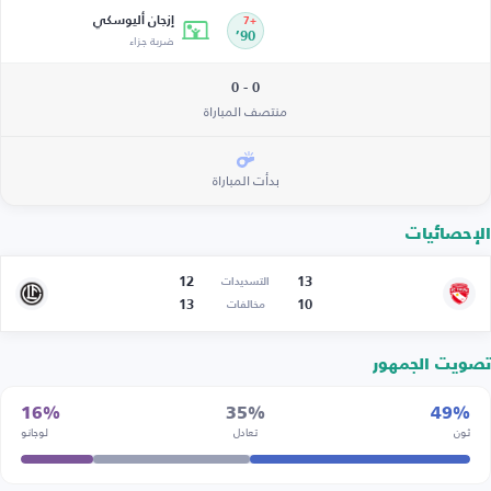
إزجان أليوسكي
+7
90’
ضربة جزاء
0 - 0
منتصف المباراة
بدأت المباراة
الإحصائيات
12
13
التسديدات
13
10
مخالفات
تصويت الجمهور
16%
35%
49%
ثون
تعادل
لوجانو