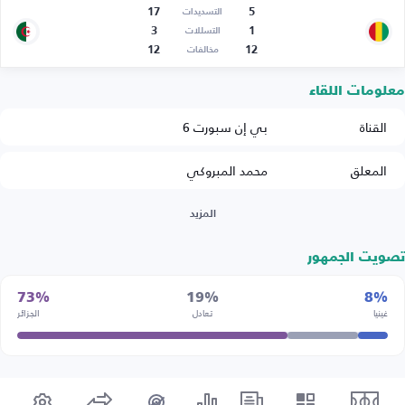
17
5
التسديدات
3
1
التسللات
12
12
مخالفات
معلومات اللقاء
القناة
بي إن سبورت 6
المعلق
محمد المبروكي
المزيد
تصويت الجمهور
73%
19%
8%
غينيا
تعادل
الجزائر