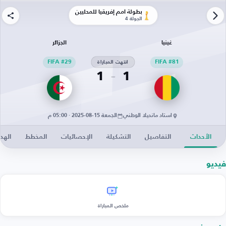
بطولة أمم إفريقيا للمحليين
الجولة 4
غينيا
الجزائر
FIFA #81
انتهت المباراة
FIFA #29
1
1
استاد مانديلا الوطني
الجمعة 15-08-2025 · 05:00 م
الأحداث
التفاصيل
التشكيلة
الإحصائيات
المخطط
الهد
فيديو
ملخص المباراة