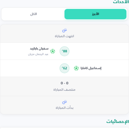
الأحداث
الأبرز
الكل
انتهت المباراة
سفيان بايازيد
88’
عبد الرحمان مزيان
إسماعيل كامارا
62’
0 - 0
منتصف المباراة
بدأت المباراة
الإحصائيات