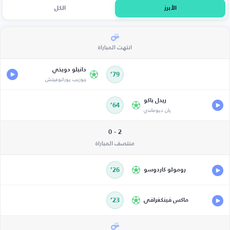
الأبرز
الكل
انتهت المباراة
دانيلو دويخي
79’
جوزيب يورانوفيتش
ريدل باكو
64’
يان ديوماندي
2 - 0
منتصف المباراة
رومولو كاردوسو
26’
ماكس فينكغرافي
23’