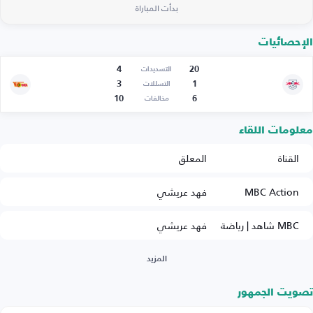
بدأت المباراة
الإحصائيات
4
20
التسديدات
3
1
التسللات
10
6
مخالفات
معلومات اللقاء
القناة
المعلق
MBC Action
فهد عريشي
MBC شاهد | رياضة
فهد عريشي
المزيد
تصويت الجمهور