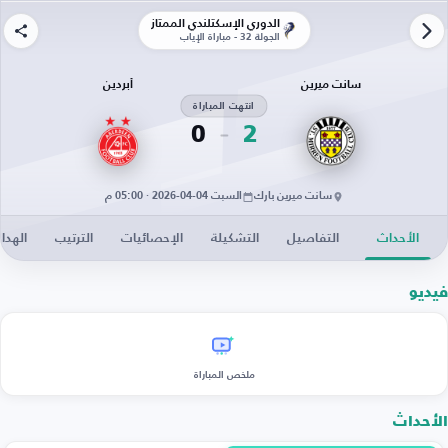
الدوري الإسكتلندي الممتاز
الجولة 32 - مباراة الإياب
سانت ميرين
أبردين
انتهت المباراة
0
2
سانت ميرين بارك
السبت 04-04-2026 · 05:00 م
الأحداث
التفاصيل
التشكيلة
الإحصائيات
الترتيب
الهدا
فيديو
ملخص المباراة
الأحداث