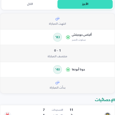
الأبرز
الكل
انتهت المباراة
أليكس جوجيتش
83’
سكوت تانسر
1 - 0
منتصف المباراة
جونا أيونغا
40’
بدأت المباراة
الإحصائيات
7
11
التسديدات