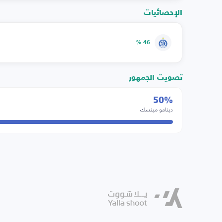
الإحصائيات
46 %
تصويت الجمهور
50%
دينامو مينسك