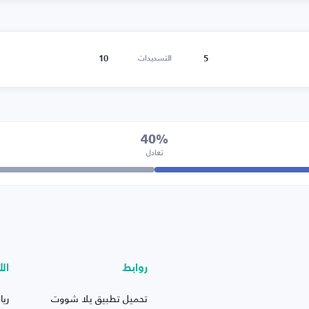
10
5
التسديدات
40%
تعادل
روابط
الأ
تحميل تطبيق يلا شووت
ريا