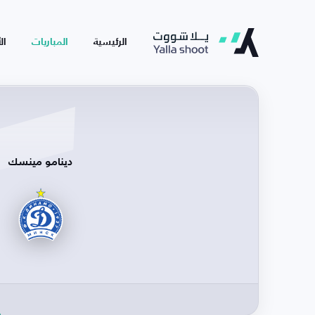
الرئيسية
المباريات
ال
دينامو مينسك