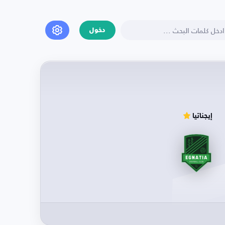
دخول
إيجناتيا