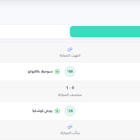
انتهت المباراة
88’
سوميلا باكايوكو
0 - 1
منتصف المباراة
28’
ريجي لوشكيا
بدأت المباراة