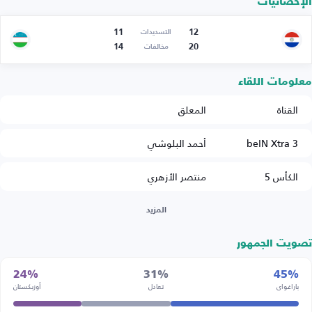
الإحصائيات
11
12
التسديدات
14
20
مخالفات
معلومات اللقاء
القناة
المعلق
beIN Xtra 3
أحمد البلوشي
الكأس 5
منتصر الأزهري
المزيد
تصويت الجمهور
24%
31%
45%
باراغواي
تعادل
أوزبكستان