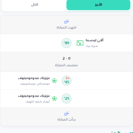
الأبرز
الكل
انتهت المباراة
آلان ليدسما
89’
ضربة جزاء
0 - 2
منتصف المباراة
عزيزبك عبدومومينوف
+2
45’
موخمدالي موساخونوف
عزيزبك عبدومومينوف
25’
أبوبكر شكور اللهيف
بدأت المباراة