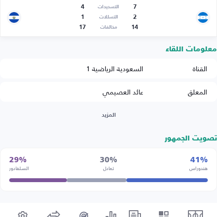
4
7
التسديدات
1
2
التسللات
17
14
مخالفات
معلومات اللقاء
القناة
السعودية الرياضية 1
المعلق
عائد العصيمي
المزيد
تصويت الجمهور
29%
30%
41%
هندوراس
تعادل
السلفادور