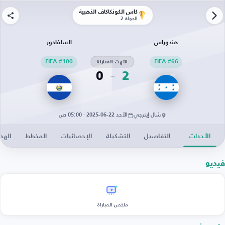
كأس الكونكاكاف الذهبية
الجولة 2
هندوراس
السلفادور
FIFA #66
انتهت المباراة
FIFA #100
0
2
شال إينرجي
الأحد 22-06-2025 · 05:00 ص
الأحداث
التفاصيل
التشكيلة
الإحصائيات
المخطط
الهد
فيديو
ملخص المباراة