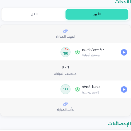
الأحداث
الأبرز
الكل
انتهت المباراة
ديكسون راميريز
+5
يوستين أربوليدا
90’
1 - 0
منتصف المباراة
روميل كيوتو
33’
إدوين رودريجيز
بدأت المباراة
الإحصائيات