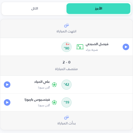
الأبرز
الكل
انتهت المباراة
فيصل الصبحي
+6
ضربة جزاء
90’
0 - 2
منتصف المباراة
علي المياد
42’
آلان سوزا
فينسيوس باربوزا
19’
آلان سوزا
بدأت المباراة