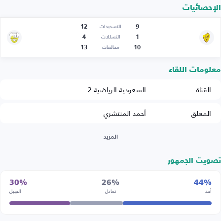
الإحصائيات
12
9
التسديدات
4
1
التسللات
13
10
مخالفات
معلومات اللقاء
القناة
السعودية الرياضية 2
المعلق
أحمد المنتشري
المزيد
تصويت الجمهور
30%
26%
44%
أحد
تعادل
الجبيل