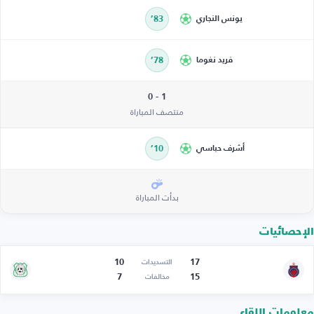
يونس النجاري
83’
فريد نغوما
78’
1 - 0
منتصف المباراة
أشرف حباسي
10’
بدأت المباراة
الإحصائيات
10
17
التسديدات
7
15
مخالفات
معلومات اللقاء