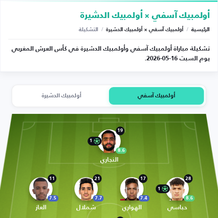
أولمبيك آسفي × أولمبيك الدشيرة
الرئيسية
/
أولمبيك آسفي × أولمبيك الدشيرة
/
التشكيلة
تشكيلة مباراة أولمبيك آسفي وأولمبيك الدشيرة في كأس العرش المغربي
يوم السبت 16-05-2026.
أولمبيك آسفي
أولمبيك الدشيرة
19
1
8.6
النجاري
11
21
17
28
1
7.5
7.7
7.4
8.6
حباسي
الهواري
شملال
العاز