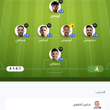
10
7.4
أوهاتي
13
15
31
8
7.0
7.1
7.0
7.0
سمومي
كرموني
كرداني
فرحاني
12
7.0
حمياني
4-1-4-1
المدرب
شكري الخطوي