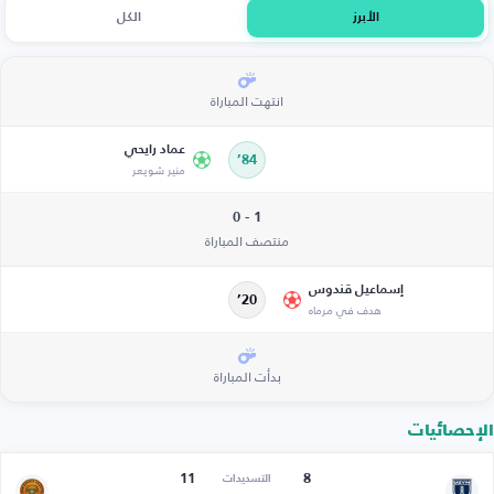
الأبرز
الكل
انتهت المباراة
عماد رايحي
84’
منير شويعر
1 - 0
منتصف المباراة
إسماعيل قندوس
20’
هدف في مرماه
بدأت المباراة
الإحصائيات
11
8
التسديدات