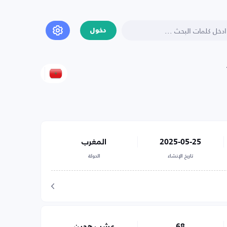
دخول
2025-05-25
المغرب
تاريخ الإنشاء
الدولة
68
عشب هجين